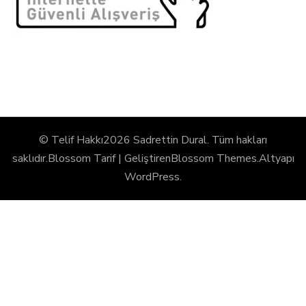
© Telif Hakkı2026
Sadrettin Dural
. Tüm hakları
saklıdır.
Blossom Tarif | Geliştiren
Blossom Themes
.Altyapı
WordPress
.