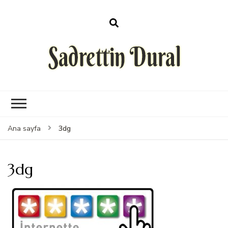
Sadrettin Dural
3dg
Ana sayfa
3dg